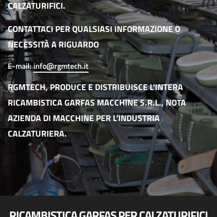
CALZATURIFICI.
CONTATTACI PER QUALSIASI INFORMAZIONE O
NECESSITÀ A RIGUARDO
E-mail:
info@rgmtech.it
RGMTECH, PRODUCE E DISTRIBUISCE L'INTERA
RICAMBISTICA
GARFAS MACCHINE S.R.L.
, NOTA
AZIENDA DI MACCHINE PER L’INDUSTRIA
CALZATURIERA.
RICAMBISTICA GARFAS PER CALZATURIFICI