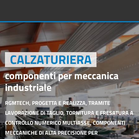
CALZATURIERA
componenti per meccanica
industriale
RGMTECH
, PROGETTA E REALIZZA, TRAMITE
LAVORAZIONE DI TAGLIO, TORNITURA E FRESATURA A
CONTROLLO NUMERICO MULTIASSE,
COMPONENTI
MECCANICHE DI ALTA PRECISIONE
PER