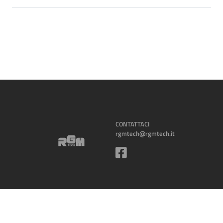
CONTATTACI
rgmtech@rgmtech.it