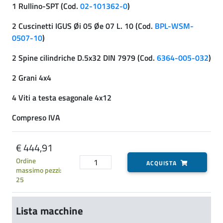
1 Rullino-SPT (Cod.
02-101362-0
)
2 Cuscinetti IGUS Øi 05 Øe 07 L. 10 (Cod.
BPL-WSM-
0507-10
)
2 Spine cilindriche D.5x32 DIN 7979 (Cod.
6364-005-032
)
2 Grani 4x4
4 Viti a testa esagonale 4x12
Compreso IVA
€ 444,91
Ordine
ACQUISTA
massimo pezzi:
25
Lista macchine