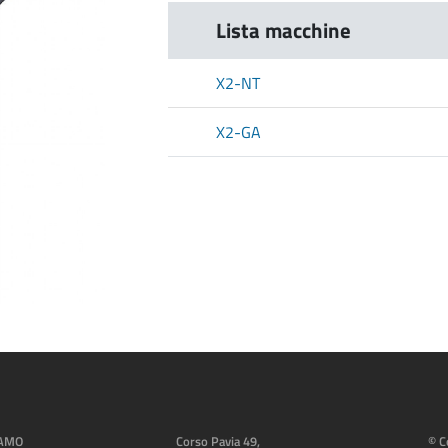
Lista macchine
X2-NT
X2-GA
IAMO
Corso Pavia 49,
© C