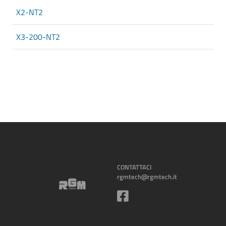
X2-NT2
X3-200-NT2
CONTATTACI
rgmtech@rgmtech.it