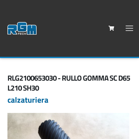
RLG2100653030 - RULLO GOMMA SC D65
L210 SH30
calzaturiera